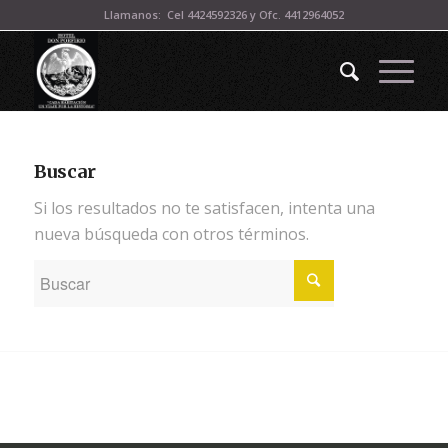
Llamanos: Cel 4424592326 y Ofc. 4412964052
Buscar
Si los resultados no te satisfacen, intenta una
nueva búsqueda con otros términos.